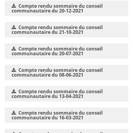
Compte rendu sommaire du conseil
communautaire du 20-12-2021
Compte rendu sommaire du conseil
communautaire du 21-10-2021
Compte rendu sommaire du conseil
communautaire du 20-07-2021
Compte rendu sommaire du conseil
communautaire du 08-06-2021
Compte rendu sommaire du conseil
communautaire du 13-04-2021
Compte rendu sommaire du conseil
communautaire du 16-03-2021