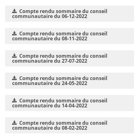
Compte rendu sommaire du conseil
communautaire du 06-12-2022
Compte rendu sommaire du conseil
communautaire du 08-11-2022
Compte rendu sommaire du conseil
communautaire du 27-07-2022
Compte rendu sommaire du conseil
communautaire du 24-05-2022
Compte rendu sommaire du conseil
communautaire du 14-04-2022
Compte rendu sommaire du conseil
communautaire du 08-02-2022