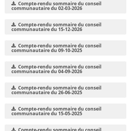
Compte-rendu sommaire du conseil
communautaire du 02-03-2026
Compte-rendu sommaire du conseil
communautaire du 15-12-2026
Compte-rendu sommaire du conseil
communautaire du 09-10-2025
Compte-rendu sommaire du conseil
communautaire du 04-09-2026
Compte-rendu sommaire du conseil
communautaire du 26-06-2025
Compte-rendu sommaire du conseil
communautaire du 15-05-2025
Compte-rendu sommaire du conseil