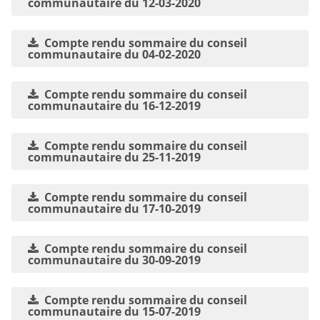
communautaire du 12-03-2020
Compte rendu sommaire du conseil
communautaire du 04-02-2020
Compte rendu sommaire du conseil
communautaire du 16-12-2019
Compte rendu sommaire du conseil
communautaire du 25-11-2019
Compte rendu sommaire du conseil
communautaire du 17-10-2019
Compte rendu sommaire du conseil
communautaire du 30-09-2019
Compte rendu sommaire du conseil
communautaire du 15-07-2019