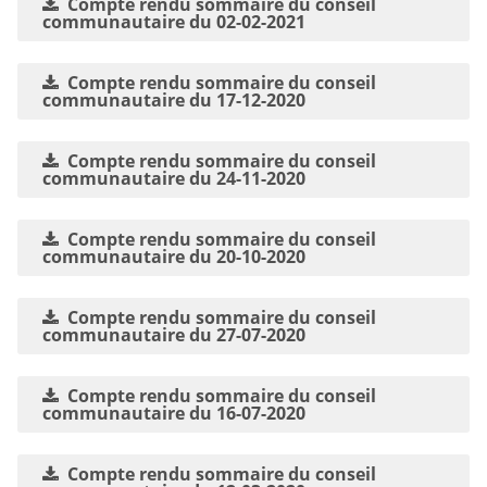
Compte rendu sommaire du conseil
communautaire du 02-02-2021
Compte rendu sommaire du conseil
communautaire du 17-12-2020
Compte rendu sommaire du conseil
communautaire du 24-11-2020
Compte rendu sommaire du conseil
communautaire du 20-10-2020
Compte rendu sommaire du conseil
communautaire du 27-07-2020
Compte rendu sommaire du conseil
communautaire du 16-07-2020
Compte rendu sommaire du conseil