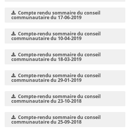
Compte rendu sommaire du conseil
communautaire du 17-06-2019
Compte-rendu sommaire du conseil
communautaire du 10-04-2019
Compte-rendu sommaire du conseil
communautaire du 18-03-2019
Compte-rendu sommaire du conseil
communautaire du 29-01-2019
Compte-rendu sommaire du conseil
communautaire du 23-10-2018
Compte-rendu sommaire du conseil
communautaire du 25-09-2018