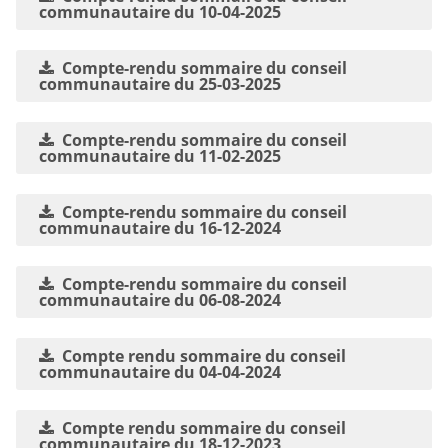
communautaire du 10-04-2025
Compte-rendu sommaire du conseil
communautaire du 25-03-2025
Compte-rendu sommaire du conseil
communautaire du 11-02-2025
Compte-rendu sommaire du conseil
communautaire du 16-12-2024
Compte-rendu sommaire du conseil
communautaire du 06-08-2024
Compte rendu sommaire du conseil
communautaire du 04-04-2024
Compte rendu sommaire du conseil
communautaire du 18-12-2023