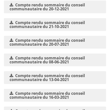
Compte rendu sommaire du conseil
communautaire du 20-12-2021
Compte rendu sommaire du conseil
communautaire du 21-10-2021
Compte rendu sommaire du conseil
communautaire du 20-07-2021
Compte rendu sommaire du conseil
communautaire du 08-06-2021
Compte rendu sommaire du conseil
communautaire du 13-04-2021
Compte rendu sommaire du conseil
communautaire du 16-03-2021