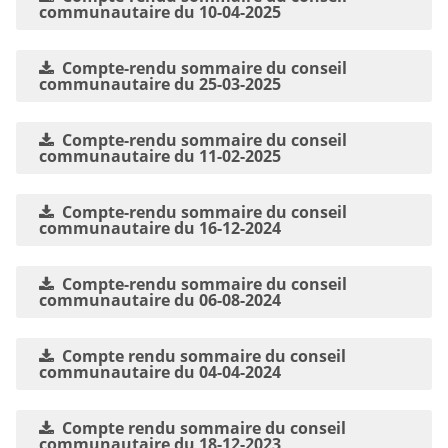
communautaire du 10-04-2025
Compte-rendu sommaire du conseil
communautaire du 25-03-2025
Compte-rendu sommaire du conseil
communautaire du 11-02-2025
Compte-rendu sommaire du conseil
communautaire du 16-12-2024
Compte-rendu sommaire du conseil
communautaire du 06-08-2024
Compte rendu sommaire du conseil
communautaire du 04-04-2024
Compte rendu sommaire du conseil
communautaire du 18-12-2023