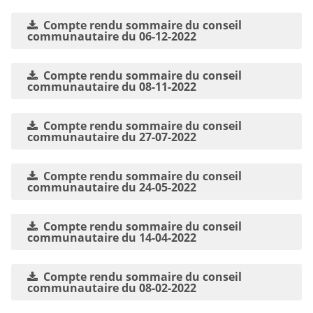
Compte rendu sommaire du conseil
communautaire du 06-12-2022
Compte rendu sommaire du conseil
communautaire du 08-11-2022
Compte rendu sommaire du conseil
communautaire du 27-07-2022
Compte rendu sommaire du conseil
communautaire du 24-05-2022
Compte rendu sommaire du conseil
communautaire du 14-04-2022
Compte rendu sommaire du conseil
communautaire du 08-02-2022