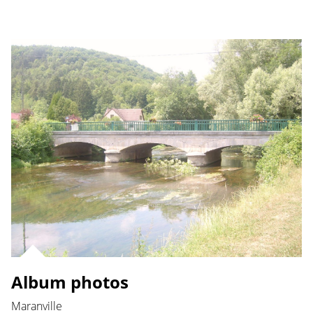
Album photos
Maranville