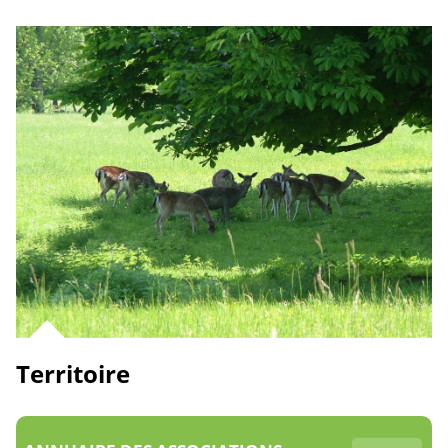
Territoire