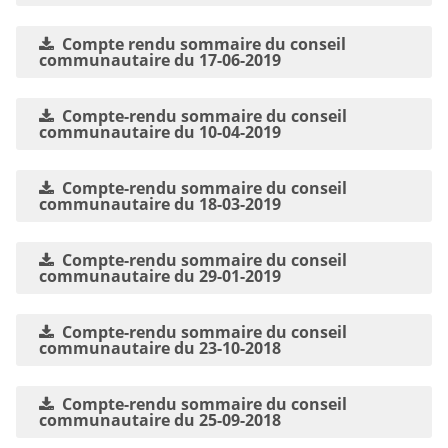
Compte rendu sommaire du conseil
communautaire du 17-06-2019
Compte-rendu sommaire du conseil
communautaire du 10-04-2019
Compte-rendu sommaire du conseil
communautaire du 18-03-2019
Compte-rendu sommaire du conseil
communautaire du 29-01-2019
Compte-rendu sommaire du conseil
communautaire du 23-10-2018
Compte-rendu sommaire du conseil
communautaire du 25-09-2018