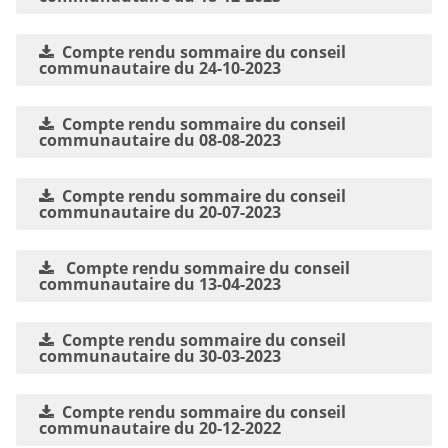
Compte rendu sommaire du conseil
communautaire du 24-10-2023
Compte rendu sommaire du conseil
communautaire du 08-08-2023
Compte rendu sommaire du conseil
communautaire du 20-07-2023
Compte rendu sommaire du conseil
communautaire du 13-04-2023
Compte rendu sommaire du conseil
communautaire du 30-03-2023
Compte rendu sommaire du conseil
communautaire du 20-12-2022