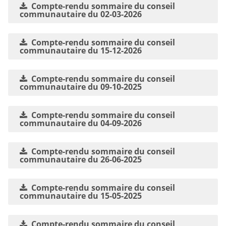
Compte-rendu sommaire du conseil
communautaire du 02-03-2026
Compte-rendu sommaire du conseil
communautaire du 15-12-2026
Compte-rendu sommaire du conseil
communautaire du 09-10-2025
Compte-rendu sommaire du conseil
communautaire du 04-09-2026
Compte-rendu sommaire du conseil
communautaire du 26-06-2025
Compte-rendu sommaire du conseil
communautaire du 15-05-2025
Compte-rendu sommaire du conseil