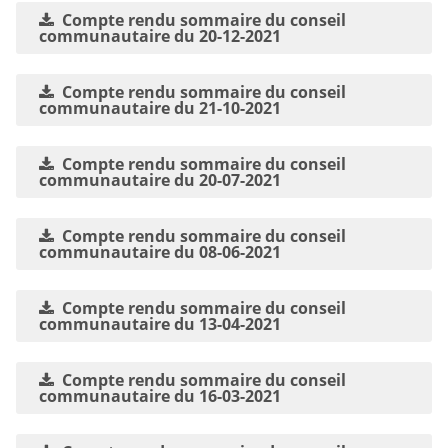
Compte rendu sommaire du conseil
communautaire du 20-12-2021
Compte rendu sommaire du conseil
communautaire du 21-10-2021
Compte rendu sommaire du conseil
communautaire du 20-07-2021
Compte rendu sommaire du conseil
communautaire du 08-06-2021
Compte rendu sommaire du conseil
communautaire du 13-04-2021
Compte rendu sommaire du conseil
communautaire du 16-03-2021