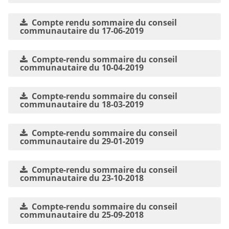
Compte rendu sommaire du conseil
communautaire du 17-06-2019
Compte-rendu sommaire du conseil
communautaire du 10-04-2019
Compte-rendu sommaire du conseil
communautaire du 18-03-2019
Compte-rendu sommaire du conseil
communautaire du 29-01-2019
Compte-rendu sommaire du conseil
communautaire du 23-10-2018
Compte-rendu sommaire du conseil
communautaire du 25-09-2018