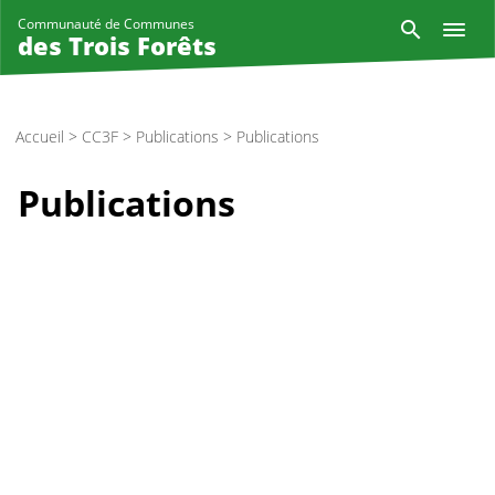
Aller
Reche
Communauté de Communes
au
des Trois Forêts
contenu
principal
Accueil
>
CC3F
>
Publications
>
Publications
Publications