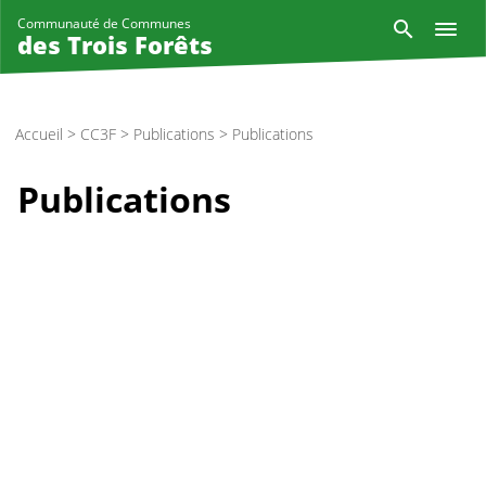
Aller
Reche
Communauté de Communes
au
des Trois Forêts
contenu
principal
Accueil
>
CC3F
>
Publications
>
Publications
Publications