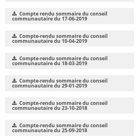
Compte rendu sommaire du conseil
communautaire du 17-06-2019
Compte-rendu sommaire du conseil
communautaire du 10-04-2019
Compte-rendu sommaire du conseil
communautaire du 18-03-2019
Compte-rendu sommaire du conseil
communautaire du 29-01-2019
Compte-rendu sommaire du conseil
communautaire du 23-10-2018
Compte-rendu sommaire du conseil
communautaire du 25-09-2018