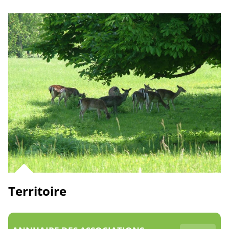
Territoire