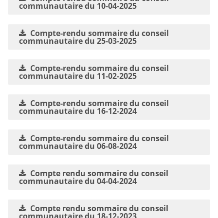
communautaire du 10-04-2025
Compte-rendu sommaire du conseil
communautaire du 25-03-2025
Compte-rendu sommaire du conseil
communautaire du 11-02-2025
Compte-rendu sommaire du conseil
communautaire du 16-12-2024
Compte-rendu sommaire du conseil
communautaire du 06-08-2024
Compte rendu sommaire du conseil
communautaire du 04-04-2024
Compte rendu sommaire du conseil
communautaire du 18-12-2023