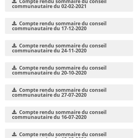
Compte rendu sommaire du conseil
communautaire du 02-02-2021
Compte rendu sommaire du conseil
communautaire du 17-12-2020
Compte rendu sommaire du conseil
communautaire du 24-11-2020
Compte rendu sommaire du conseil
communautaire du 20-10-2020
Compte rendu sommaire du conseil
communautaire du 27-07-2020
Compte rendu sommaire du conseil
communautaire du 16-07-2020
Compte rendu sommaire du conseil