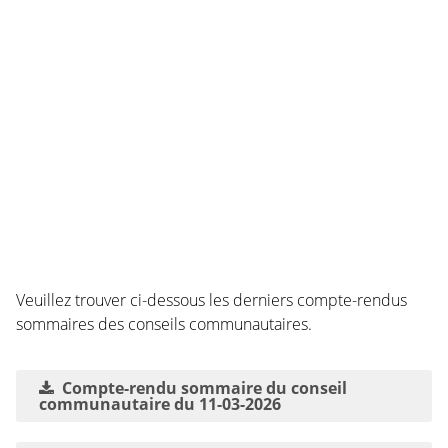
Veuillez trouver ci-dessous les derniers compte-rendus
sommaires des conseils communautaires.
Compte-rendu sommaire du conseil
communautaire du 11-03-2026