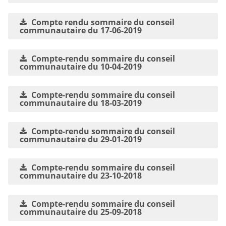
Compte rendu sommaire du conseil
communautaire du 17-06-2019
Compte-rendu sommaire du conseil
communautaire du 10-04-2019
Compte-rendu sommaire du conseil
communautaire du 18-03-2019
Compte-rendu sommaire du conseil
communautaire du 29-01-2019
Compte-rendu sommaire du conseil
communautaire du 23-10-2018
Compte-rendu sommaire du conseil
communautaire du 25-09-2018