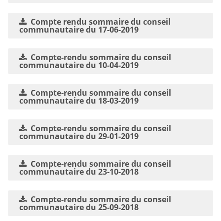
Compte rendu sommaire du conseil
communautaire du 17-06-2019
Compte-rendu sommaire du conseil
communautaire du 10-04-2019
Compte-rendu sommaire du conseil
communautaire du 18-03-2019
Compte-rendu sommaire du conseil
communautaire du 29-01-2019
Compte-rendu sommaire du conseil
communautaire du 23-10-2018
Compte-rendu sommaire du conseil
communautaire du 25-09-2018