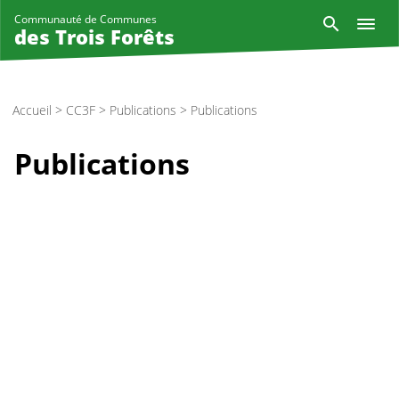
Aller
Reche
Communauté de Communes
au
des Trois Forêts
contenu
principal
Accueil
>
CC3F
>
Publications
>
Publications
Publications