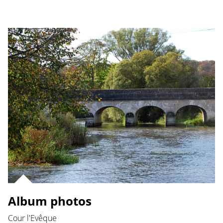
Album photos
Cour l'Evêque