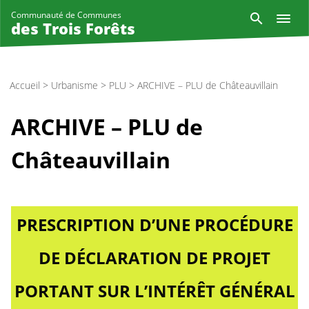
Aller
Reche
Communauté de Communes
au
des Trois Forêts
contenu
principal
Accueil
>
Urbanisme
>
PLU
>
ARCHIVE – PLU de Châteauvillain
ARCHIVE – PLU de
Châteauvillain
PRESCRIPTION D’UNE PROCÉDURE
DE DÉCLARATION DE PROJET
PORTANT SUR L’INTÉRÊT GÉNÉRAL