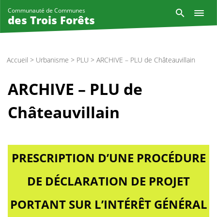
Aller
Reche
Communauté de Communes
au
des Trois Forêts
contenu
principal
Accueil
>
Urbanisme
>
PLU
>
ARCHIVE – PLU de Châteauvillain
ARCHIVE – PLU de
Châteauvillain
PRESCRIPTION D’UNE PROCÉDURE
DE DÉCLARATION DE PROJET
PORTANT SUR L’INTÉRÊT GÉNÉRAL