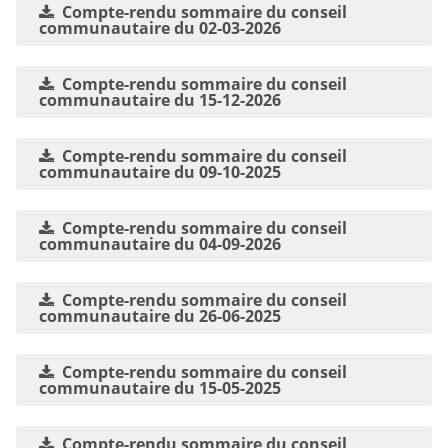
Compte-rendu sommaire du conseil
communautaire du 02-03-2026
Compte-rendu sommaire du conseil
communautaire du 15-12-2026
Compte-rendu sommaire du conseil
communautaire du 09-10-2025
Compte-rendu sommaire du conseil
communautaire du 04-09-2026
Compte-rendu sommaire du conseil
communautaire du 26-06-2025
Compte-rendu sommaire du conseil
communautaire du 15-05-2025
Compte-rendu sommaire du conseil