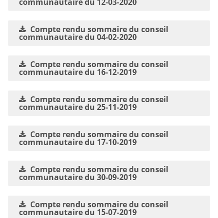
communautaire du 12-03-2020
Compte rendu sommaire du conseil
communautaire du 04-02-2020
Compte rendu sommaire du conseil
communautaire du 16-12-2019
Compte rendu sommaire du conseil
communautaire du 25-11-2019
Compte rendu sommaire du conseil
communautaire du 17-10-2019
Compte rendu sommaire du conseil
communautaire du 30-09-2019
Compte rendu sommaire du conseil
communautaire du 15-07-2019