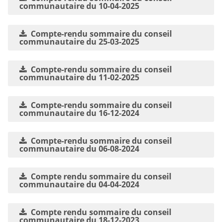
communautaire du 10-04-2025
Compte-rendu sommaire du conseil
communautaire du 25-03-2025
Compte-rendu sommaire du conseil
communautaire du 11-02-2025
Compte-rendu sommaire du conseil
communautaire du 16-12-2024
Compte-rendu sommaire du conseil
communautaire du 06-08-2024
Compte rendu sommaire du conseil
communautaire du 04-04-2024
Compte rendu sommaire du conseil
communautaire du 18-12-2023