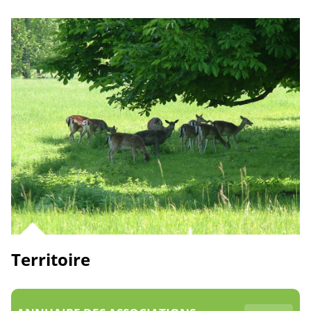
Territoire