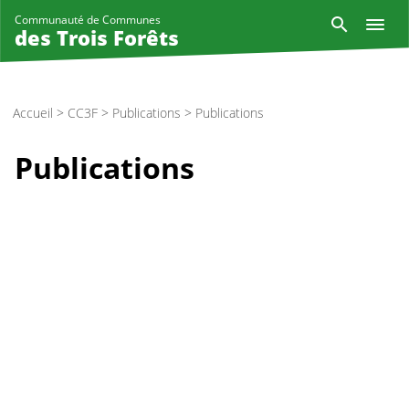
Aller
Reche
Communauté de Communes
au
des Trois Forêts
contenu
principal
Accueil
>
CC3F
>
Publications
>
Publications
Publications