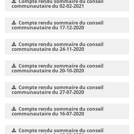
Compte rendu sommaire du conseil
communautaire du 02-02-2021
Compte rendu sommaire du conseil
communautaire du 17-12-2020
Compte rendu sommaire du conseil
communautaire du 24-11-2020
Compte rendu sommaire du conseil
communautaire du 20-10-2020
Compte rendu sommaire du conseil
communautaire du 27-07-2020
Compte rendu sommaire du conseil
communautaire du 16-07-2020
Compte rendu sommaire du conseil