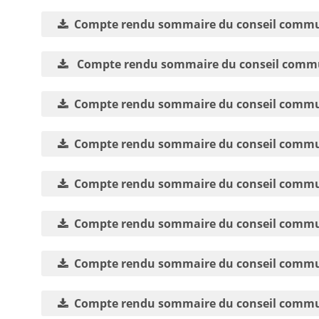
Compte rendu sommaire du conseil commu
Compte rendu sommaire du conseil commu
Compte rendu sommaire du conseil commu
Compte rendu sommaire du conseil commu
Compte rendu sommaire du conseil commu
Compte rendu sommaire du conseil commu
Compte rendu sommaire du conseil commu
Compte rendu sommaire du conseil commu