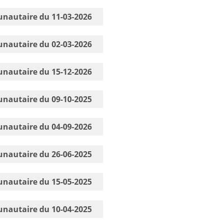
nautaire du 11-03-2026
nautaire du 02-03-2026
nautaire du 15-12-2026
nautaire du 09-10-2025
nautaire du 04-09-2026
nautaire du 26-06-2025
nautaire du 15-05-2025
nautaire du 10-04-2025