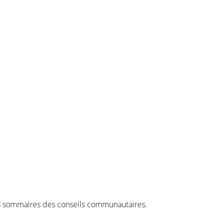
us sommaires des conseils communautaires.