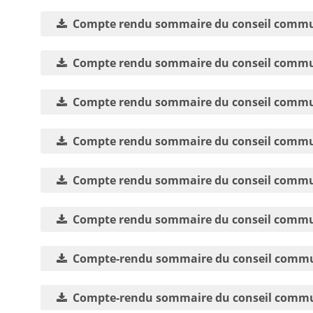
Compte rendu sommaire du conseil commu
Compte rendu sommaire du conseil commu
Compte rendu sommaire du conseil commu
Compte rendu sommaire du conseil commu
Compte rendu sommaire du conseil commu
Compte rendu sommaire du conseil commu
Compte-rendu sommaire du conseil commu
Compte-rendu sommaire du conseil commu