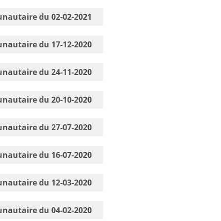
nautaire du 02-02-2021
nautaire du 17-12-2020
nautaire du 24-11-2020
nautaire du 20-10-2020
nautaire du 27-07-2020
nautaire du 16-07-2020
nautaire du 12-03-2020
nautaire du 04-02-2020