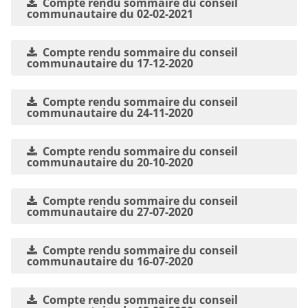
Compte rendu sommaire du conseil
communautaire du 02-02-2021
Compte rendu sommaire du conseil
communautaire du 17-12-2020
Compte rendu sommaire du conseil
communautaire du 24-11-2020
Compte rendu sommaire du conseil
communautaire du 20-10-2020
Compte rendu sommaire du conseil
communautaire du 27-07-2020
Compte rendu sommaire du conseil
communautaire du 16-07-2020
Compte rendu sommaire du conseil