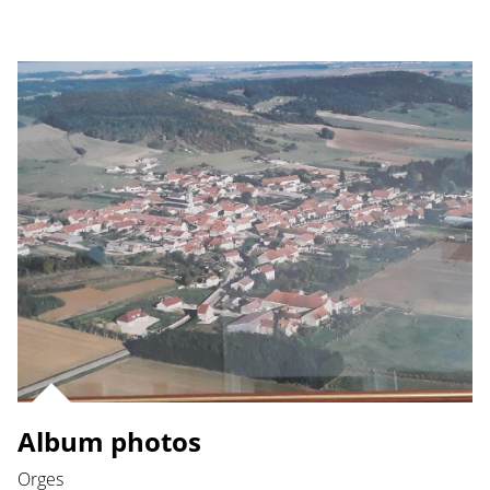
Album photos
Orges