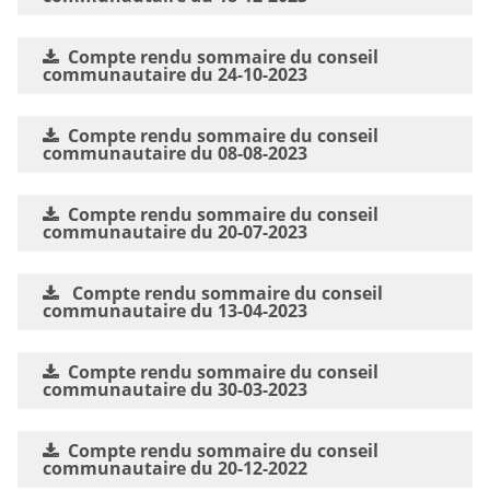
Compte rendu sommaire du conseil
communautaire du 24-10-2023
Compte rendu sommaire du conseil
communautaire du 08-08-2023
Compte rendu sommaire du conseil
communautaire du 20-07-2023
Compte rendu sommaire du conseil
communautaire du 13-04-2023
Compte rendu sommaire du conseil
communautaire du 30-03-2023
Compte rendu sommaire du conseil
communautaire du 20-12-2022