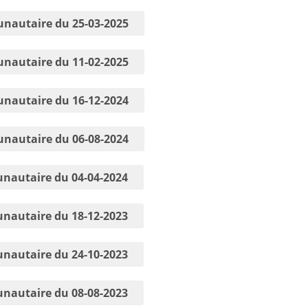
nautaire du 25-03-2025
nautaire du 11-02-2025
nautaire du 16-12-2024
nautaire du 06-08-2024
nautaire du 04-04-2024
nautaire du 18-12-2023
nautaire du 24-10-2023
nautaire du 08-08-2023