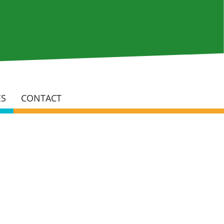
Rech
ÉS
CONTACT