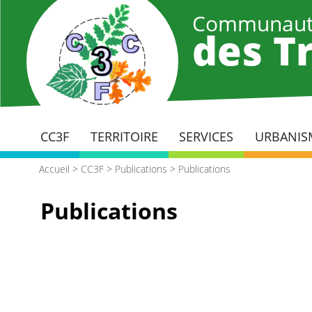
Aller
Communaut
au
des Tr
contenu
principal
CC3F
TERRITOIRE
SERVICES
URBANIS
Accueil
>
CC3F
>
Publications
>
Publications
Publications