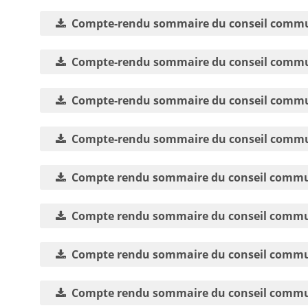
Compte-rendu sommaire du conseil commu
Compte-rendu sommaire du conseil commu
Compte-rendu sommaire du conseil commu
Compte-rendu sommaire du conseil commu
Compte rendu sommaire du conseil commu
Compte rendu sommaire du conseil commu
Compte rendu sommaire du conseil commu
Compte rendu sommaire du conseil commu