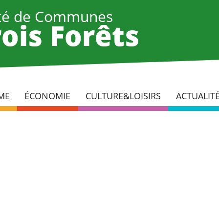
é de Communes
ois Forêts
ME
ÉCONOMIE
CULTURE&LOISIRS
ACTUALIT