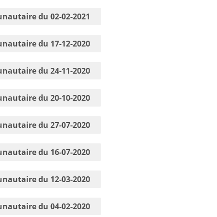
nautaire du 02-02-2021
nautaire du 17-12-2020
nautaire du 24-11-2020
nautaire du 20-10-2020
nautaire du 27-07-2020
nautaire du 16-07-2020
nautaire du 12-03-2020
nautaire du 04-02-2020