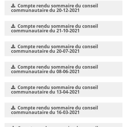
Compte rendu sommaire du conseil
communautaire du 20-12-2021
Compte rendu sommaire du conseil
communautaire du 21-10-2021
Compte rendu sommaire du conseil
communautaire du 20-07-2021
Compte rendu sommaire du conseil
communautaire du 08-06-2021
Compte rendu sommaire du conseil
communautaire du 13-04-2021
Compte rendu sommaire du conseil
communautaire du 16-03-2021