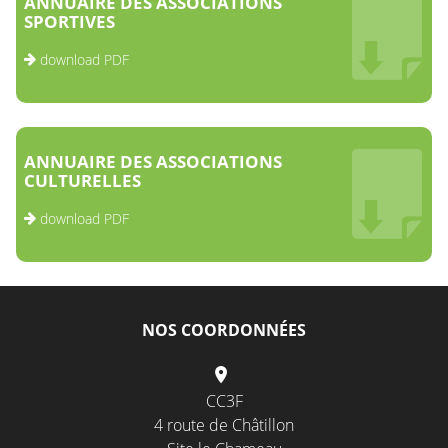
ANNUAIRE DES ASSOCIATIONS
SPORTIVES
download PDF
ANNUAIRE DES ASSOCIATIONS
CULTURELLES
download PDF
NOS COORDONNÉES
CC3F
4 route de Châtillon