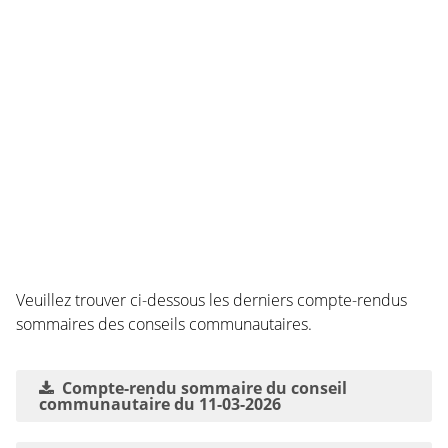
Veuillez trouver ci-dessous les derniers compte-rendus
sommaires des conseils communautaires.
Compte-rendu sommaire du conseil
communautaire du 11-03-2026