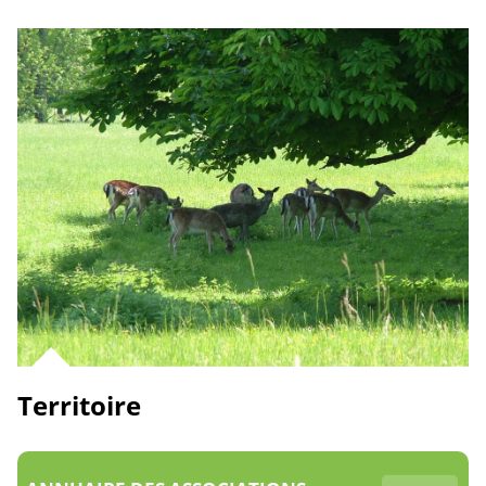
Territoire