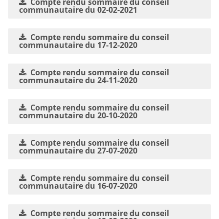
Compte rendu sommaire du conseil
communautaire du 02-02-2021
Compte rendu sommaire du conseil
communautaire du 17-12-2020
Compte rendu sommaire du conseil
communautaire du 24-11-2020
Compte rendu sommaire du conseil
communautaire du 20-10-2020
Compte rendu sommaire du conseil
communautaire du 27-07-2020
Compte rendu sommaire du conseil
communautaire du 16-07-2020
Compte rendu sommaire du conseil