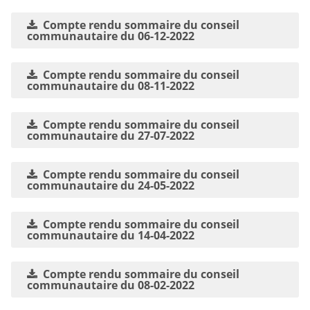
Compte rendu sommaire du conseil
communautaire du 06-12-2022
Compte rendu sommaire du conseil
communautaire du 08-11-2022
Compte rendu sommaire du conseil
communautaire du 27-07-2022
Compte rendu sommaire du conseil
communautaire du 24-05-2022
Compte rendu sommaire du conseil
communautaire du 14-04-2022
Compte rendu sommaire du conseil
communautaire du 08-02-2022