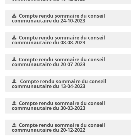
Compte rendu sommaire du conseil
communautaire du 24-10-2023
Compte rendu sommaire du conseil
communautaire du 08-08-2023
Compte rendu sommaire du conseil
communautaire du 20-07-2023
Compte rendu sommaire du conseil
communautaire du 13-04-2023
Compte rendu sommaire du conseil
communautaire du 30-03-2023
Compte rendu sommaire du conseil
communautaire du 20-12-2022