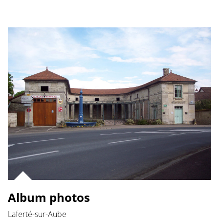
Album photos
Laferté-sur-Aube