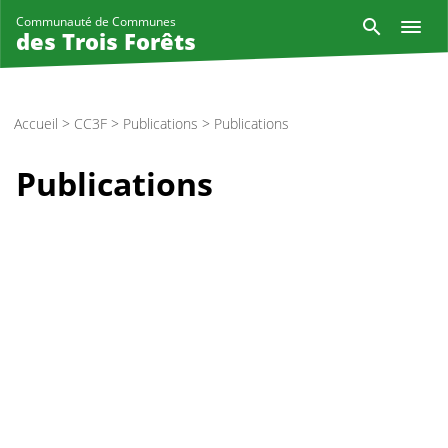
Aller
Reche
Communauté de Communes
au
des Trois Forêts
contenu
principal
Accueil
>
CC3F
>
Publications
>
Publications
Publications