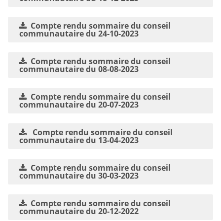
Compte rendu sommaire du conseil
communautaire du 24-10-2023
Compte rendu sommaire du conseil
communautaire du 08-08-2023
Compte rendu sommaire du conseil
communautaire du 20-07-2023
Compte rendu sommaire du conseil
communautaire du 13-04-2023
Compte rendu sommaire du conseil
communautaire du 30-03-2023
Compte rendu sommaire du conseil
communautaire du 20-12-2022