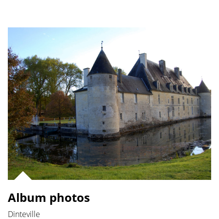
Album photos
Dinteville