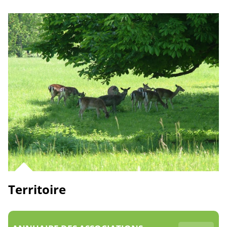
Territoire