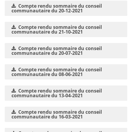
Compte rendu sommaire du conseil
communautaire du 20-12-2021
Compte rendu sommaire du conseil
communautaire du 21-10-2021
Compte rendu sommaire du conseil
communautaire du 20-07-2021
Compte rendu sommaire du conseil
communautaire du 08-06-2021
Compte rendu sommaire du conseil
communautaire du 13-04-2021
Compte rendu sommaire du conseil
communautaire du 16-03-2021