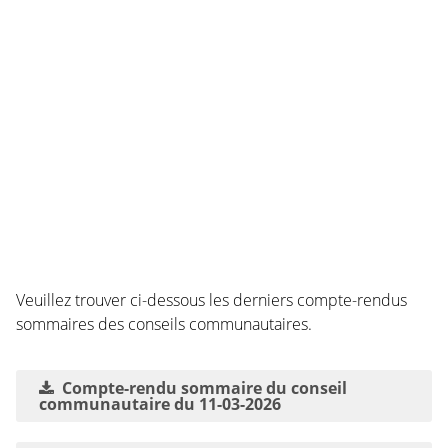
Veuillez trouver ci-dessous les derniers compte-rendus
sommaires des conseils communautaires.
Compte-rendu sommaire du conseil
communautaire du 11-03-2026