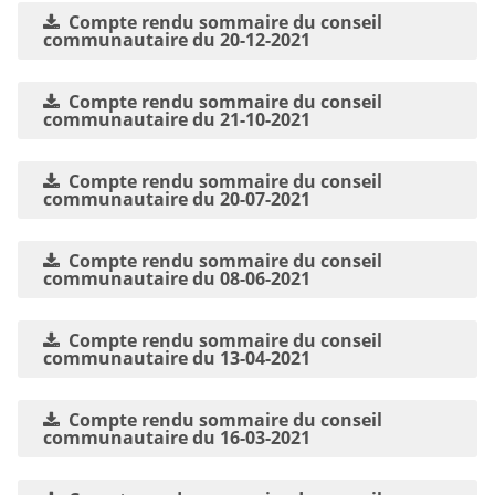
Compte rendu sommaire du conseil
communautaire du 20-12-2021
Compte rendu sommaire du conseil
communautaire du 21-10-2021
Compte rendu sommaire du conseil
communautaire du 20-07-2021
Compte rendu sommaire du conseil
communautaire du 08-06-2021
Compte rendu sommaire du conseil
communautaire du 13-04-2021
Compte rendu sommaire du conseil
communautaire du 16-03-2021