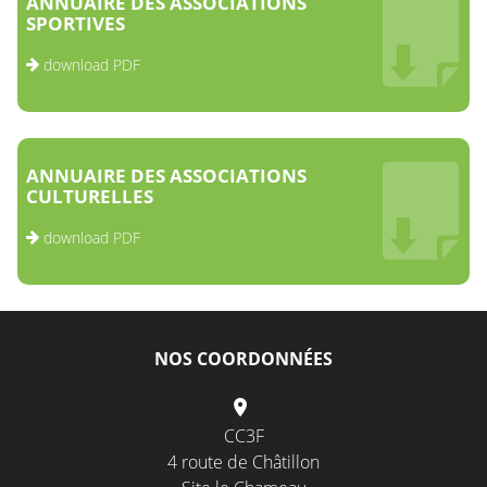
ANNUAIRE DES ASSOCIATIONS
SPORTIVES
download PDF
ANNUAIRE DES ASSOCIATIONS
CULTURELLES
download PDF
NOS COORDONNÉES
CC3F
4 route de Châtillon