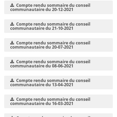
Compte rendu sommaire du conseil
communautaire du 20-12-2021
Compte rendu sommaire du conseil
communautaire du 21-10-2021
Compte rendu sommaire du conseil
communautaire du 20-07-2021
Compte rendu sommaire du conseil
communautaire du 08-06-2021
Compte rendu sommaire du conseil
communautaire du 13-04-2021
Compte rendu sommaire du conseil
communautaire du 16-03-2021