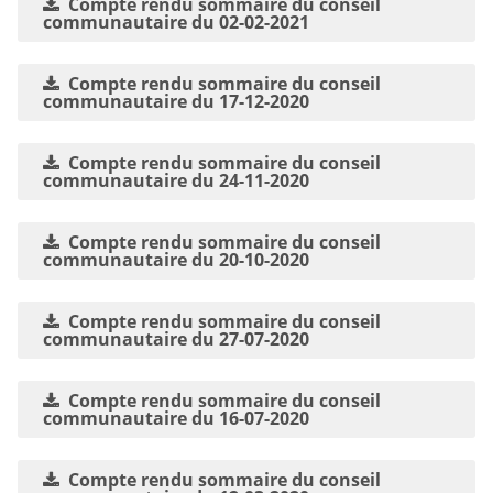
Compte rendu sommaire du conseil
communautaire du 02-02-2021
Compte rendu sommaire du conseil
communautaire du 17-12-2020
Compte rendu sommaire du conseil
communautaire du 24-11-2020
Compte rendu sommaire du conseil
communautaire du 20-10-2020
Compte rendu sommaire du conseil
communautaire du 27-07-2020
Compte rendu sommaire du conseil
communautaire du 16-07-2020
Compte rendu sommaire du conseil