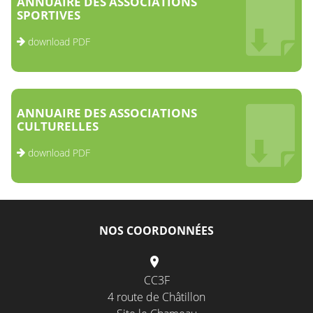
ANNUAIRE DES ASSOCIATIONS
SPORTIVES
download PDF
ANNUAIRE DES ASSOCIATIONS
CULTURELLES
download PDF
NOS COORDONNÉES
CC3F
4 route de Châtillon