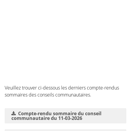
Veuillez trouver ci-dessous les derniers compte-rendus
sommaires des conseils communautaires.
Compte-rendu sommaire du conseil
communautaire du 11-03-2026