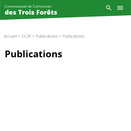
Aller
Reche
Communauté de Communes
au
des Trois Forêts
contenu
principal
Accueil
>
CC3F
>
Publications
>
Publications
Publications