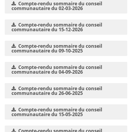
Compte-rendu sommaire du conseil
communautaire du 02-03-2026
Compte-rendu sommaire du conseil
communautaire du 15-12-2026
Compte-rendu sommaire du conseil
communautaire du 09-10-2025
Compte-rendu sommaire du conseil
communautaire du 04-09-2026
Compte-rendu sommaire du conseil
communautaire du 26-06-2025
Compte-rendu sommaire du conseil
communautaire du 15-05-2025
Compte-rendu sommaire du conseil