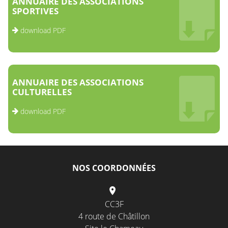
ANNUAIRE DES ASSOCIATIONS
SPORTIVES
download PDF
ANNUAIRE DES ASSOCIATIONS
CULTURELLES
download PDF
NOS COORDONNÉES
CC3F
4 route de Châtillon