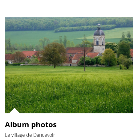
Album photos
Le village de Dancevoir