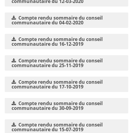
communautaire du 12-03-2020
Compte rendu sommaire du conseil
communautaire du 04-02-2020
Compte rendu sommaire du conseil
communautaire du 16-12-2019
Compte rendu sommaire du conseil
communautaire du 25-11-2019
Compte rendu sommaire du conseil
communautaire du 17-10-2019
Compte rendu sommaire du conseil
communautaire du 30-09-2019
Compte rendu sommaire du conseil
communautaire du 15-07-2019