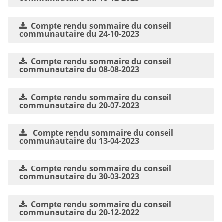
Compte rendu sommaire du conseil
communautaire du 24-10-2023
Compte rendu sommaire du conseil
communautaire du 08-08-2023
Compte rendu sommaire du conseil
communautaire du 20-07-2023
Compte rendu sommaire du conseil
communautaire du 13-04-2023
Compte rendu sommaire du conseil
communautaire du 30-03-2023
Compte rendu sommaire du conseil
communautaire du 20-12-2022