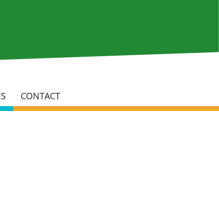
Rech
ÉS
CONTACT