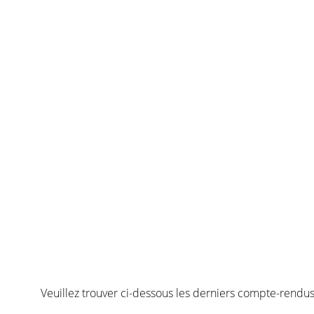
Veuillez trouver ci-dessous les derniers compte-rend