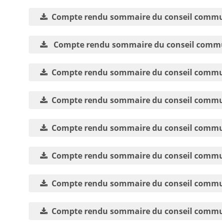
Compte rendu sommaire du conseil commu
Compte rendu sommaire du conseil commu
Compte rendu sommaire du conseil commu
Compte rendu sommaire du conseil commu
Compte rendu sommaire du conseil commu
Compte rendu sommaire du conseil commu
Compte rendu sommaire du conseil commu
Compte rendu sommaire du conseil commu