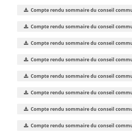
Compte rendu sommaire du conseil commu
Compte rendu sommaire du conseil commu
Compte rendu sommaire du conseil commu
Compte rendu sommaire du conseil commu
Compte rendu sommaire du conseil commu
Compte rendu sommaire du conseil commu
Compte rendu sommaire du conseil commu
Compte rendu sommaire du conseil commu