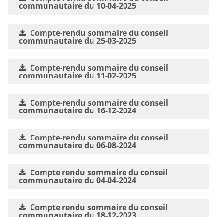
communautaire du 10-04-2025
Compte-rendu sommaire du conseil
communautaire du 25-03-2025
Compte-rendu sommaire du conseil
communautaire du 11-02-2025
Compte-rendu sommaire du conseil
communautaire du 16-12-2024
Compte-rendu sommaire du conseil
communautaire du 06-08-2024
Compte rendu sommaire du conseil
communautaire du 04-04-2024
Compte rendu sommaire du conseil
communautaire du 18-12-2023