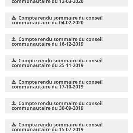
communautaire du 12-03-2020
Compte rendu sommaire du conseil
communautaire du 04-02-2020
Compte rendu sommaire du conseil
communautaire du 16-12-2019
Compte rendu sommaire du conseil
communautaire du 25-11-2019
Compte rendu sommaire du conseil
communautaire du 17-10-2019
Compte rendu sommaire du conseil
communautaire du 30-09-2019
Compte rendu sommaire du conseil
communautaire du 15-07-2019