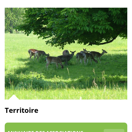
Territoire