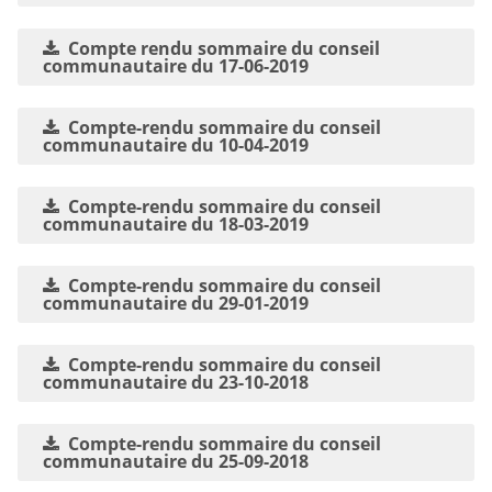
Compte rendu sommaire du conseil
communautaire du 17-06-2019
Compte-rendu sommaire du conseil
communautaire du 10-04-2019
Compte-rendu sommaire du conseil
communautaire du 18-03-2019
Compte-rendu sommaire du conseil
communautaire du 29-01-2019
Compte-rendu sommaire du conseil
communautaire du 23-10-2018
Compte-rendu sommaire du conseil
communautaire du 25-09-2018