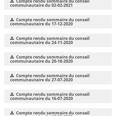
Compte rendu sommaire du conseil
communautaire du 02-02-2021
Compte rendu sommaire du conseil
communautaire du 17-12-2020
Compte rendu sommaire du conseil
communautaire du 24-11-2020
Compte rendu sommaire du conseil
communautaire du 20-10-2020
Compte rendu sommaire du conseil
communautaire du 27-07-2020
Compte rendu sommaire du conseil
communautaire du 16-07-2020
Compte rendu sommaire du conseil