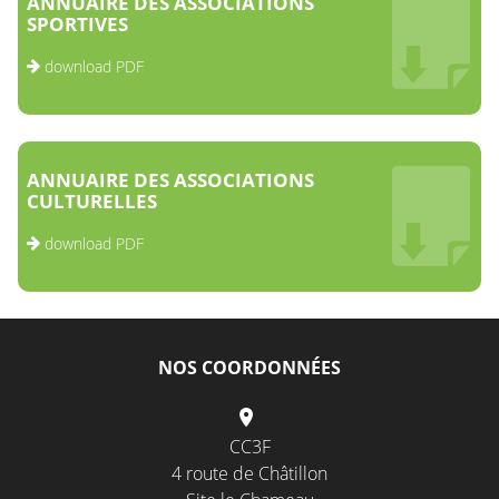
ANNUAIRE DES ASSOCIATIONS
SPORTIVES
download PDF
ANNUAIRE DES ASSOCIATIONS
CULTURELLES
download PDF
NOS COORDONNÉES
CC3F
4 route de Châtillon