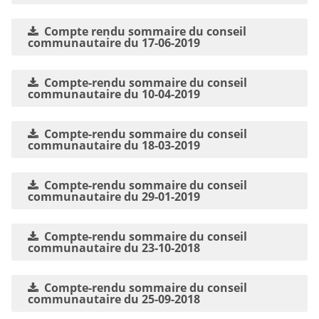
Compte rendu sommaire du conseil
communautaire du 17-06-2019
Compte-rendu sommaire du conseil
communautaire du 10-04-2019
Compte-rendu sommaire du conseil
communautaire du 18-03-2019
Compte-rendu sommaire du conseil
communautaire du 29-01-2019
Compte-rendu sommaire du conseil
communautaire du 23-10-2018
Compte-rendu sommaire du conseil
communautaire du 25-09-2018