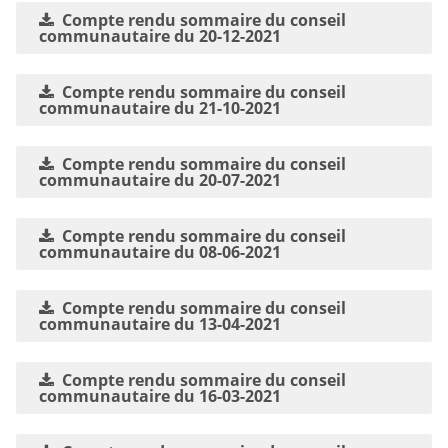
Compte rendu sommaire du conseil
communautaire du 20-12-2021
Compte rendu sommaire du conseil
communautaire du 21-10-2021
Compte rendu sommaire du conseil
communautaire du 20-07-2021
Compte rendu sommaire du conseil
communautaire du 08-06-2021
Compte rendu sommaire du conseil
communautaire du 13-04-2021
Compte rendu sommaire du conseil
communautaire du 16-03-2021