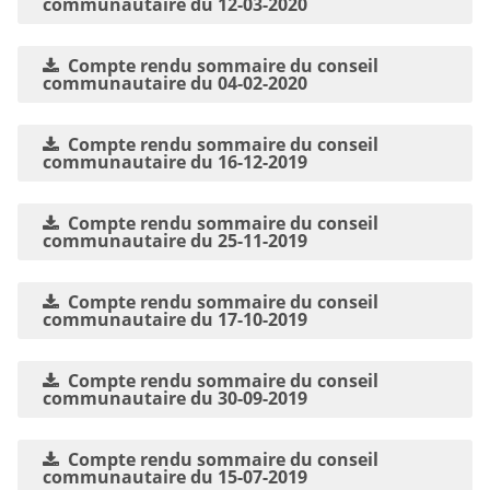
communautaire du 12-03-2020
Compte rendu sommaire du conseil
communautaire du 04-02-2020
Compte rendu sommaire du conseil
communautaire du 16-12-2019
Compte rendu sommaire du conseil
communautaire du 25-11-2019
Compte rendu sommaire du conseil
communautaire du 17-10-2019
Compte rendu sommaire du conseil
communautaire du 30-09-2019
Compte rendu sommaire du conseil
communautaire du 15-07-2019