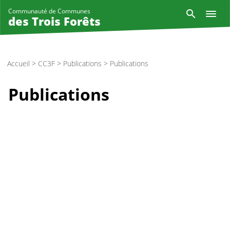
Aller
Reche
Communauté de Communes
au
des Trois Forêts
contenu
principal
Accueil
>
CC3F
>
Publications
>
Publications
Publications