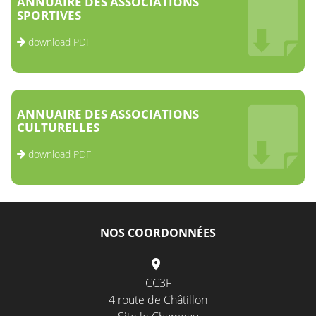
ANNUAIRE DES ASSOCIATIONS
SPORTIVES
download PDF
ANNUAIRE DES ASSOCIATIONS
CULTURELLES
download PDF
NOS COORDONNÉES
CC3F
4 route de Châtillon