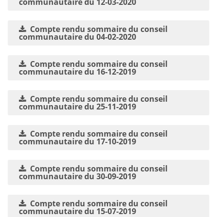
communautaire du 12-03-2020
Compte rendu sommaire du conseil
communautaire du 04-02-2020
Compte rendu sommaire du conseil
communautaire du 16-12-2019
Compte rendu sommaire du conseil
communautaire du 25-11-2019
Compte rendu sommaire du conseil
communautaire du 17-10-2019
Compte rendu sommaire du conseil
communautaire du 30-09-2019
Compte rendu sommaire du conseil
communautaire du 15-07-2019