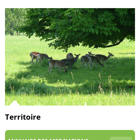
Territoire