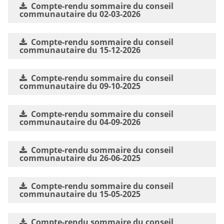
Compte-rendu sommaire du conseil
communautaire du 02-03-2026
Compte-rendu sommaire du conseil
communautaire du 15-12-2026
Compte-rendu sommaire du conseil
communautaire du 09-10-2025
Compte-rendu sommaire du conseil
communautaire du 04-09-2026
Compte-rendu sommaire du conseil
communautaire du 26-06-2025
Compte-rendu sommaire du conseil
communautaire du 15-05-2025
Compte-rendu sommaire du conseil