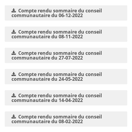
Compte rendu sommaire du conseil
communautaire du 06-12-2022
Compte rendu sommaire du conseil
communautaire du 08-11-2022
Compte rendu sommaire du conseil
communautaire du 27-07-2022
Compte rendu sommaire du conseil
communautaire du 24-05-2022
Compte rendu sommaire du conseil
communautaire du 14-04-2022
Compte rendu sommaire du conseil
communautaire du 08-02-2022