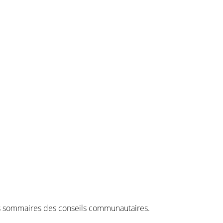
us sommaires des conseils communautaires.