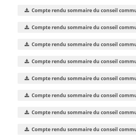
Compte rendu sommaire du conseil commu
Compte rendu sommaire du conseil commu
Compte rendu sommaire du conseil commu
Compte rendu sommaire du conseil commu
Compte rendu sommaire du conseil commu
Compte rendu sommaire du conseil commu
Compte rendu sommaire du conseil commu
Compte rendu sommaire du conseil commu