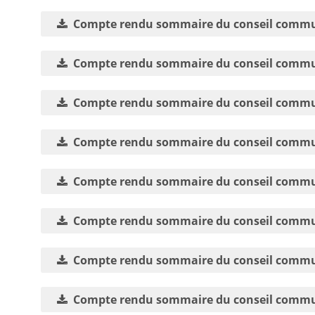
Compte rendu sommaire du conseil commu
Compte rendu sommaire du conseil commu
Compte rendu sommaire du conseil commu
Compte rendu sommaire du conseil commu
Compte rendu sommaire du conseil commu
Compte rendu sommaire du conseil commu
Compte rendu sommaire du conseil commu
Compte rendu sommaire du conseil commu