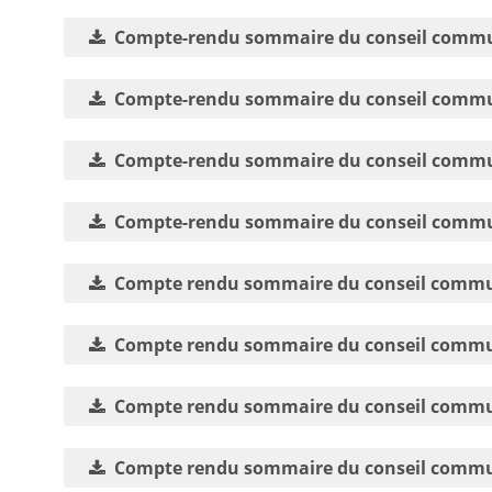
Compte-rendu sommaire du conseil commu
Compte-rendu sommaire du conseil commu
Compte-rendu sommaire du conseil commu
Compte-rendu sommaire du conseil commu
Compte rendu sommaire du conseil commu
Compte rendu sommaire du conseil commu
Compte rendu sommaire du conseil commu
Compte rendu sommaire du conseil commu