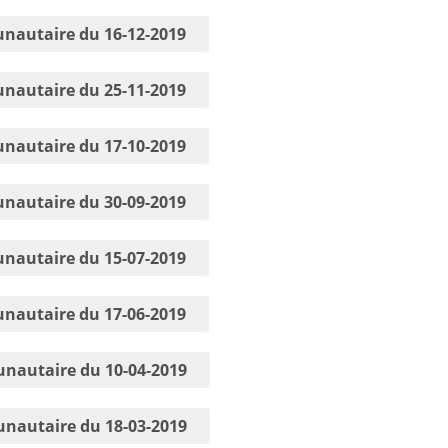
nautaire du 16-12-2019
nautaire du 25-11-2019
nautaire du 17-10-2019
nautaire du 30-09-2019
nautaire du 15-07-2019
nautaire du 17-06-2019
nautaire du 10-04-2019
nautaire du 18-03-2019