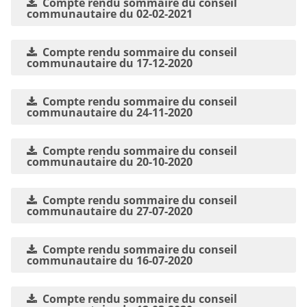
Compte rendu sommaire du conseil
communautaire du 02-02-2021
Compte rendu sommaire du conseil
communautaire du 17-12-2020
Compte rendu sommaire du conseil
communautaire du 24-11-2020
Compte rendu sommaire du conseil
communautaire du 20-10-2020
Compte rendu sommaire du conseil
communautaire du 27-07-2020
Compte rendu sommaire du conseil
communautaire du 16-07-2020
Compte rendu sommaire du conseil