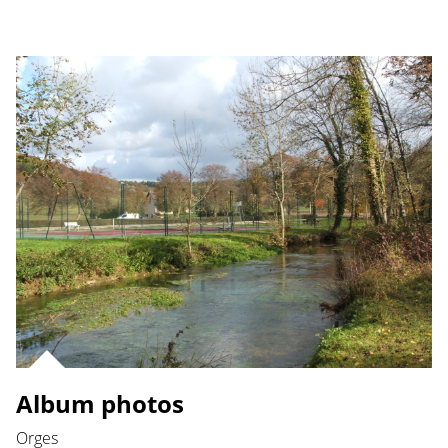
Album photos
Orges