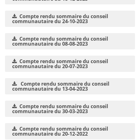
Compte rendu sommaire du conseil
communautaire du 24-10-2023
Compte rendu sommaire du conseil
communautaire du 08-08-2023
Compte rendu sommaire du conseil
communautaire du 20-07-2023
Compte rendu sommaire du conseil
communautaire du 13-04-2023
Compte rendu sommaire du conseil
communautaire du 30-03-2023
Compte rendu sommaire du conseil
communautaire du 20-12-2022