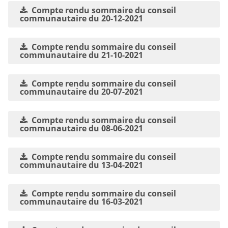
Compte rendu sommaire du conseil
communautaire du 20-12-2021
Compte rendu sommaire du conseil
communautaire du 21-10-2021
Compte rendu sommaire du conseil
communautaire du 20-07-2021
Compte rendu sommaire du conseil
communautaire du 08-06-2021
Compte rendu sommaire du conseil
communautaire du 13-04-2021
Compte rendu sommaire du conseil
communautaire du 16-03-2021