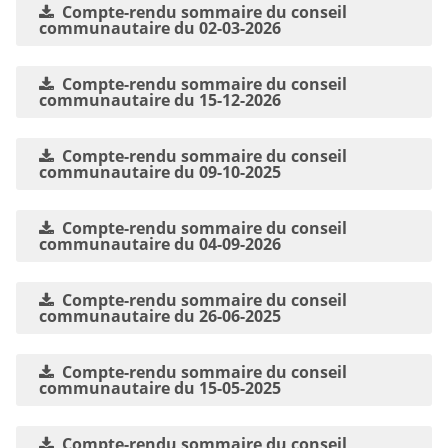
Compte-rendu sommaire du conseil
communautaire du 02-03-2026
Compte-rendu sommaire du conseil
communautaire du 15-12-2026
Compte-rendu sommaire du conseil
communautaire du 09-10-2025
Compte-rendu sommaire du conseil
communautaire du 04-09-2026
Compte-rendu sommaire du conseil
communautaire du 26-06-2025
Compte-rendu sommaire du conseil
communautaire du 15-05-2025
Compte-rendu sommaire du conseil