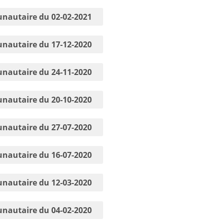
nautaire du 02-02-2021
nautaire du 17-12-2020
nautaire du 24-11-2020
nautaire du 20-10-2020
nautaire du 27-07-2020
nautaire du 16-07-2020
nautaire du 12-03-2020
nautaire du 04-02-2020