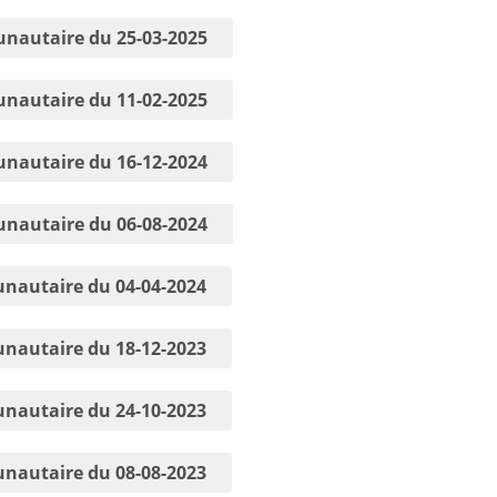
nautaire du 25-03-2025
nautaire du 11-02-2025
nautaire du 16-12-2024
nautaire du 06-08-2024
nautaire du 04-04-2024
nautaire du 18-12-2023
nautaire du 24-10-2023
nautaire du 08-08-2023