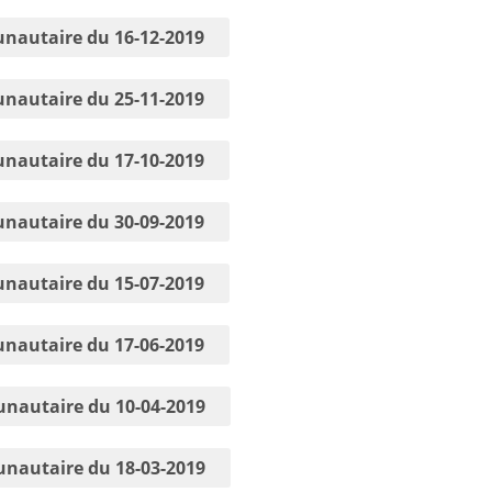
nautaire du 16-12-2019
nautaire du 25-11-2019
nautaire du 17-10-2019
nautaire du 30-09-2019
nautaire du 15-07-2019
nautaire du 17-06-2019
nautaire du 10-04-2019
nautaire du 18-03-2019