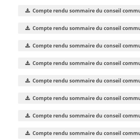
Compte rendu sommaire du conseil commu
Compte rendu sommaire du conseil commu
Compte rendu sommaire du conseil commu
Compte rendu sommaire du conseil commu
Compte rendu sommaire du conseil commu
Compte rendu sommaire du conseil commu
Compte rendu sommaire du conseil commu
Compte rendu sommaire du conseil commu