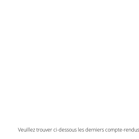
Veuillez trouver ci-dessous les derniers compte-rend