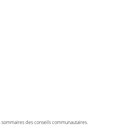
us sommaires des conseils communautaires.