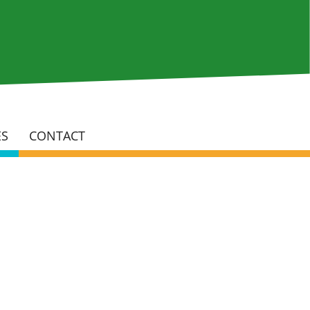
Rech
ÉS
CONTACT