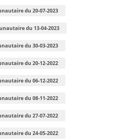
nautaire du 20-07-2023
nautaire du 13-04-2023
nautaire du 30-03-2023
nautaire du 20-12-2022
nautaire du 06-12-2022
nautaire du 08-11-2022
nautaire du 27-07-2022
nautaire du 24-05-2022