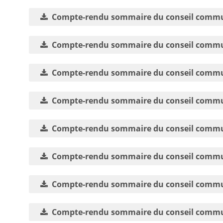
Compte-rendu sommaire du conseil commu
Compte-rendu sommaire du conseil commu
Compte-rendu sommaire du conseil commu
Compte-rendu sommaire du conseil commu
Compte-rendu sommaire du conseil commu
Compte-rendu sommaire du conseil commu
Compte-rendu sommaire du conseil commu
Compte-rendu sommaire du conseil commu