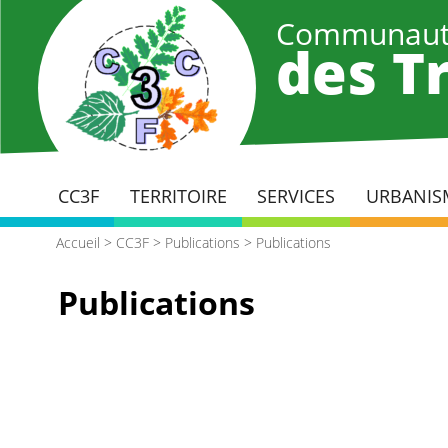
Aller
Communaut
au
des Tr
contenu
principal
CC3F
TERRITOIRE
SERVICES
URBANIS
Accueil
>
CC3F
>
Publications
>
Publications
Publications