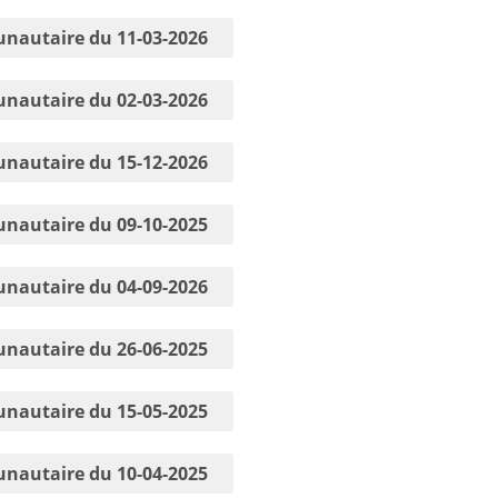
nautaire du 11-03-2026
nautaire du 02-03-2026
nautaire du 15-12-2026
nautaire du 09-10-2025
nautaire du 04-09-2026
nautaire du 26-06-2025
nautaire du 15-05-2025
nautaire du 10-04-2025