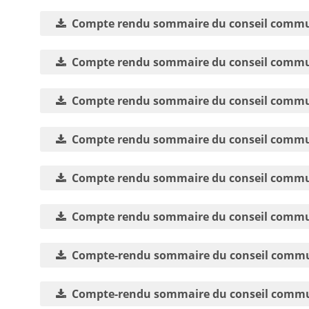
Compte rendu sommaire du conseil commu
Compte rendu sommaire du conseil commu
Compte rendu sommaire du conseil commu
Compte rendu sommaire du conseil commu
Compte rendu sommaire du conseil commu
Compte rendu sommaire du conseil commu
Compte-rendu sommaire du conseil commu
Compte-rendu sommaire du conseil commu