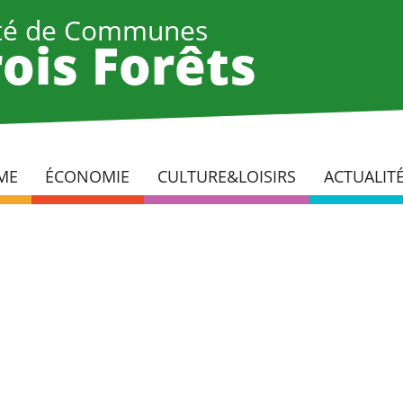
é de Communes
ois Forêts
ME
ÉCONOMIE
CULTURE&LOISIRS
ACTUALIT