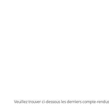
Veuillez trouver ci-dessous les derniers compte-rend