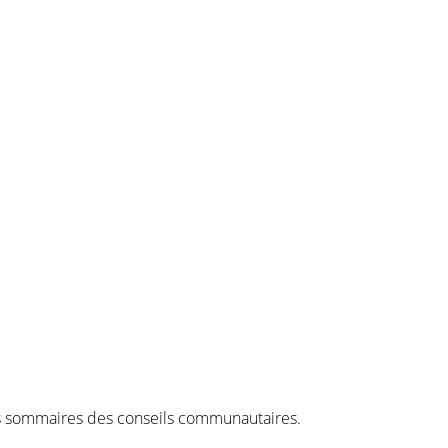
us sommaires des conseils communautaires.