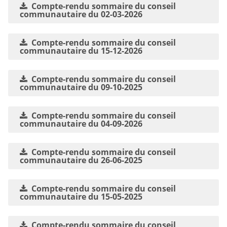
Compte-rendu sommaire du conseil
communautaire du 02-03-2026
Compte-rendu sommaire du conseil
communautaire du 15-12-2026
Compte-rendu sommaire du conseil
communautaire du 09-10-2025
Compte-rendu sommaire du conseil
communautaire du 04-09-2026
Compte-rendu sommaire du conseil
communautaire du 26-06-2025
Compte-rendu sommaire du conseil
communautaire du 15-05-2025
Compte-rendu sommaire du conseil