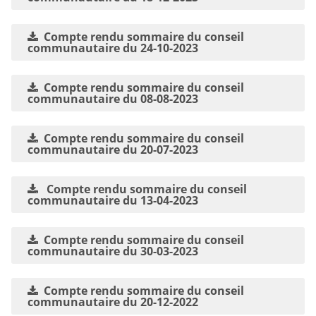
Compte rendu sommaire du conseil
communautaire du 24-10-2023
Compte rendu sommaire du conseil
communautaire du 08-08-2023
Compte rendu sommaire du conseil
communautaire du 20-07-2023
Compte rendu sommaire du conseil
communautaire du 13-04-2023
Compte rendu sommaire du conseil
communautaire du 30-03-2023
Compte rendu sommaire du conseil
communautaire du 20-12-2022