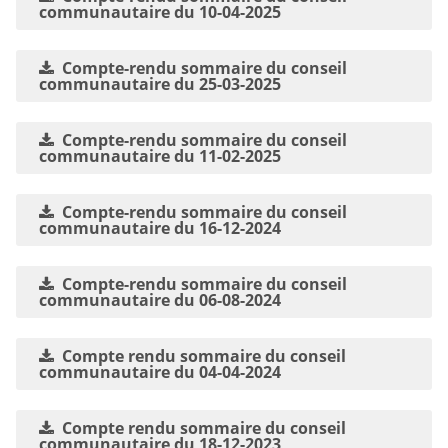
communautaire du 10-04-2025
Compte-rendu sommaire du conseil
communautaire du 25-03-2025
Compte-rendu sommaire du conseil
communautaire du 11-02-2025
Compte-rendu sommaire du conseil
communautaire du 16-12-2024
Compte-rendu sommaire du conseil
communautaire du 06-08-2024
Compte rendu sommaire du conseil
communautaire du 04-04-2024
Compte rendu sommaire du conseil
communautaire du 18-12-2023