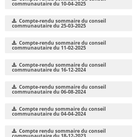
communautaire du 10-04-2025
Compte-rendu sommaire du conseil
communautaire du 25-03-2025
Compte-rendu sommaire du conseil
communautaire du 11-02-2025
Compte-rendu sommaire du conseil
communautaire du 16-12-2024
Compte-rendu sommaire du conseil
communautaire du 06-08-2024
Compte rendu sommaire du conseil
communautaire du 04-04-2024
Compte rendu sommaire du conseil
communautaire du 18-12-2023