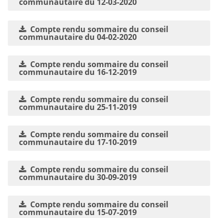
communautaire du 12-03-2020
Compte rendu sommaire du conseil
communautaire du 04-02-2020
Compte rendu sommaire du conseil
communautaire du 16-12-2019
Compte rendu sommaire du conseil
communautaire du 25-11-2019
Compte rendu sommaire du conseil
communautaire du 17-10-2019
Compte rendu sommaire du conseil
communautaire du 30-09-2019
Compte rendu sommaire du conseil
communautaire du 15-07-2019