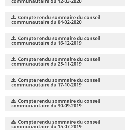
communautaire du 12-03-2020
Compte rendu sommaire du conseil
communautaire du 04-02-2020
Compte rendu sommaire du conseil
communautaire du 16-12-2019
Compte rendu sommaire du conseil
communautaire du 25-11-2019
Compte rendu sommaire du conseil
communautaire du 17-10-2019
Compte rendu sommaire du conseil
communautaire du 30-09-2019
Compte rendu sommaire du conseil
communautaire du 15-07-2019