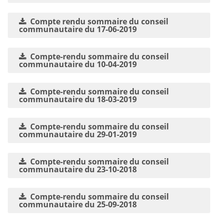
Compte rendu sommaire du conseil
communautaire du 17-06-2019
Compte-rendu sommaire du conseil
communautaire du 10-04-2019
Compte-rendu sommaire du conseil
communautaire du 18-03-2019
Compte-rendu sommaire du conseil
communautaire du 29-01-2019
Compte-rendu sommaire du conseil
communautaire du 23-10-2018
Compte-rendu sommaire du conseil
communautaire du 25-09-2018