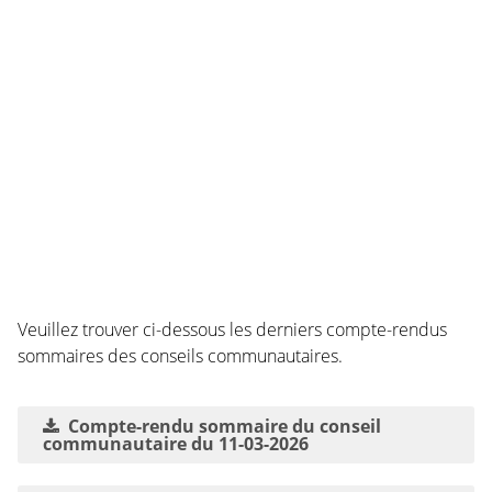
Veuillez trouver ci-dessous les derniers compte-rendus
sommaires des conseils communautaires.
Compte-rendu sommaire du conseil
communautaire du 11-03-2026