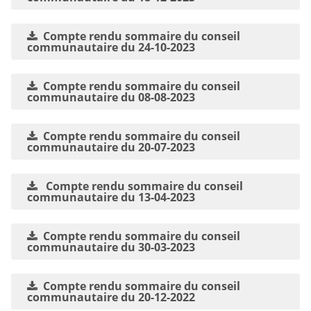
Compte rendu sommaire du conseil
communautaire du 24-10-2023
Compte rendu sommaire du conseil
communautaire du 08-08-2023
Compte rendu sommaire du conseil
communautaire du 20-07-2023
Compte rendu sommaire du conseil
communautaire du 13-04-2023
Compte rendu sommaire du conseil
communautaire du 30-03-2023
Compte rendu sommaire du conseil
communautaire du 20-12-2022