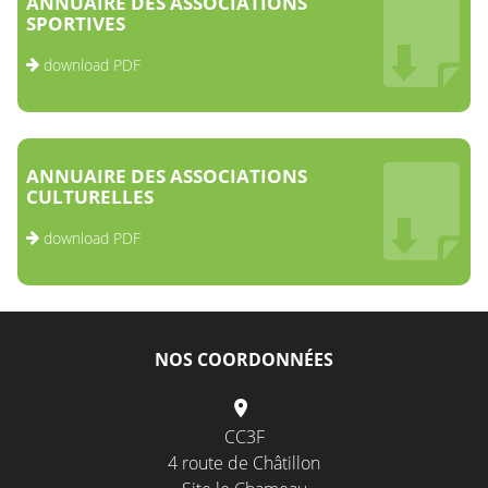
ANNUAIRE DES ASSOCIATIONS
SPORTIVES
download PDF
ANNUAIRE DES ASSOCIATIONS
CULTURELLES
download PDF
NOS COORDONNÉES
CC3F
4 route de Châtillon