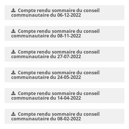
Compte rendu sommaire du conseil
communautaire du 06-12-2022
Compte rendu sommaire du conseil
communautaire du 08-11-2022
Compte rendu sommaire du conseil
communautaire du 27-07-2022
Compte rendu sommaire du conseil
communautaire du 24-05-2022
Compte rendu sommaire du conseil
communautaire du 14-04-2022
Compte rendu sommaire du conseil
communautaire du 08-02-2022