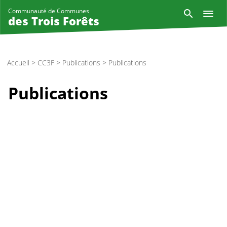
Aller
Reche
Communauté de Communes
au
des Trois Forêts
contenu
principal
Accueil
>
CC3F
>
Publications
>
Publications
Publications