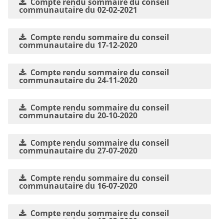
Compte rendu sommaire du conseil
communautaire du 02-02-2021
Compte rendu sommaire du conseil
communautaire du 17-12-2020
Compte rendu sommaire du conseil
communautaire du 24-11-2020
Compte rendu sommaire du conseil
communautaire du 20-10-2020
Compte rendu sommaire du conseil
communautaire du 27-07-2020
Compte rendu sommaire du conseil
communautaire du 16-07-2020
Compte rendu sommaire du conseil