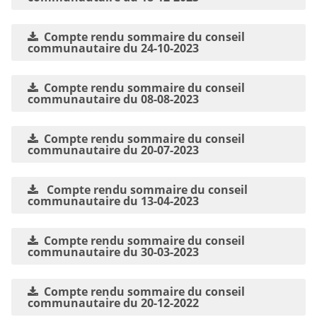
Compte rendu sommaire du conseil
communautaire du 24-10-2023
Compte rendu sommaire du conseil
communautaire du 08-08-2023
Compte rendu sommaire du conseil
communautaire du 20-07-2023
Compte rendu sommaire du conseil
communautaire du 13-04-2023
Compte rendu sommaire du conseil
communautaire du 30-03-2023
Compte rendu sommaire du conseil
communautaire du 20-12-2022