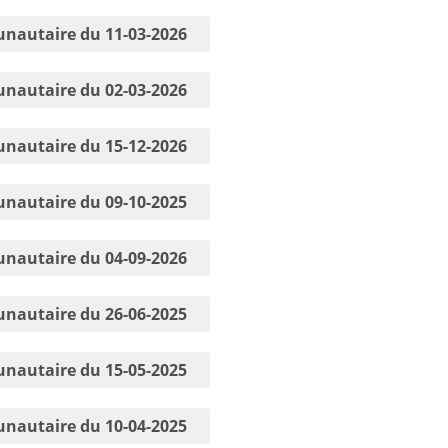
nautaire du 11-03-2026
nautaire du 02-03-2026
nautaire du 15-12-2026
nautaire du 09-10-2025
nautaire du 04-09-2026
nautaire du 26-06-2025
nautaire du 15-05-2025
nautaire du 10-04-2025