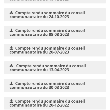
Compte rendu sommaire du conseil
communautaire du 24-10-2023
Compte rendu sommaire du conseil
communautaire du 08-08-2023
Compte rendu sommaire du conseil
communautaire du 20-07-2023
Compte rendu sommaire du conseil
communautaire du 13-04-2023
Compte rendu sommaire du conseil
communautaire du 30-03-2023
Compte rendu sommaire du conseil
communautaire du 20-12-2022