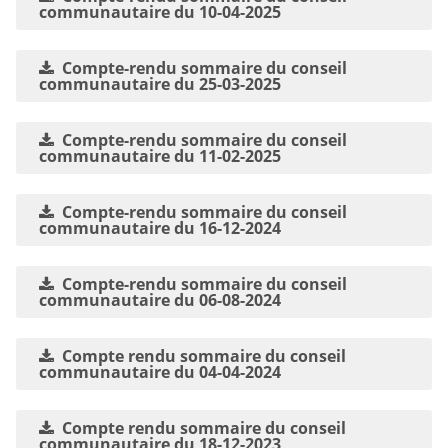
communautaire du 10-04-2025
Compte-rendu sommaire du conseil
communautaire du 25-03-2025
Compte-rendu sommaire du conseil
communautaire du 11-02-2025
Compte-rendu sommaire du conseil
communautaire du 16-12-2024
Compte-rendu sommaire du conseil
communautaire du 06-08-2024
Compte rendu sommaire du conseil
communautaire du 04-04-2024
Compte rendu sommaire du conseil
communautaire du 18-12-2023