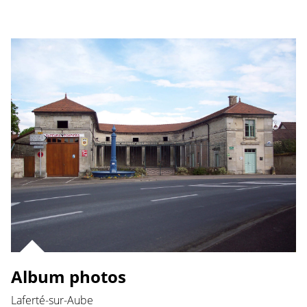
Album photos
Laferté-sur-Aube