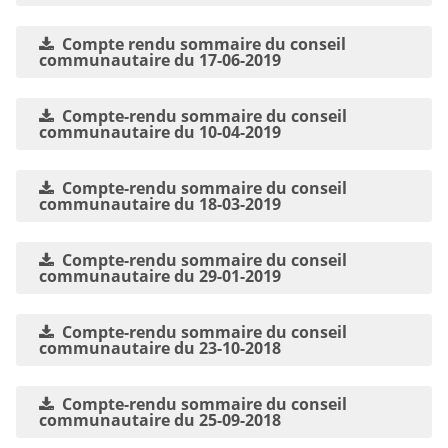
Compte rendu sommaire du conseil
communautaire du 17-06-2019
Compte-rendu sommaire du conseil
communautaire du 10-04-2019
Compte-rendu sommaire du conseil
communautaire du 18-03-2019
Compte-rendu sommaire du conseil
communautaire du 29-01-2019
Compte-rendu sommaire du conseil
communautaire du 23-10-2018
Compte-rendu sommaire du conseil
communautaire du 25-09-2018