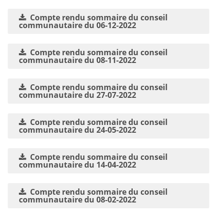
Compte rendu sommaire du conseil
communautaire du 06-12-2022
Compte rendu sommaire du conseil
communautaire du 08-11-2022
Compte rendu sommaire du conseil
communautaire du 27-07-2022
Compte rendu sommaire du conseil
communautaire du 24-05-2022
Compte rendu sommaire du conseil
communautaire du 14-04-2022
Compte rendu sommaire du conseil
communautaire du 08-02-2022