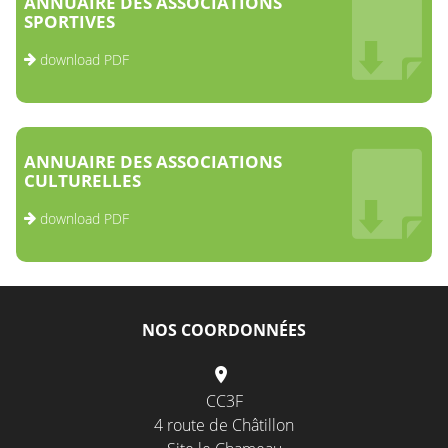
ANNUAIRE DES ASSOCIATIONS
SPORTIVES
download PDF
ANNUAIRE DES ASSOCIATIONS
CULTURELLES
download PDF
NOS COORDONNÉES
CC3F
4 route de Châtillon