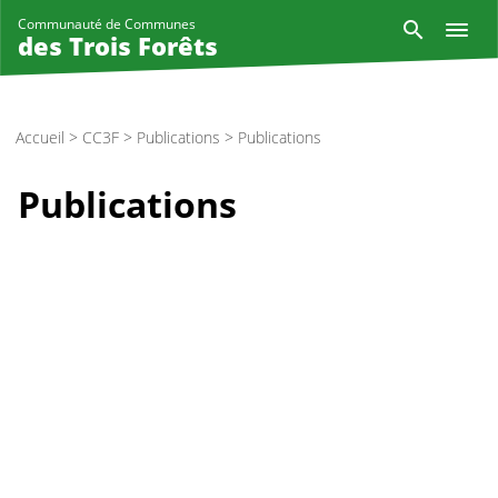
Aller
Reche
Communauté de Communes
au
des Trois Forêts
contenu
principal
Accueil
>
CC3F
>
Publications
>
Publications
Publications