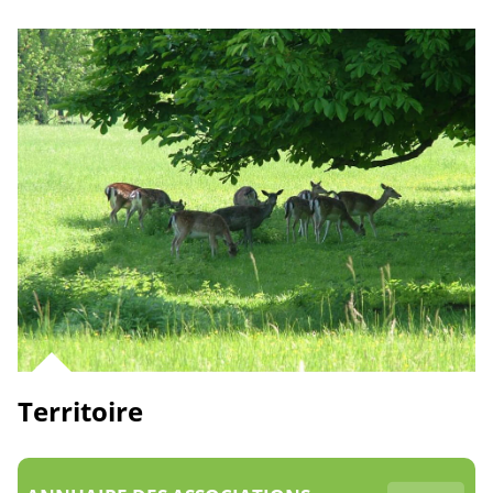
Territoire