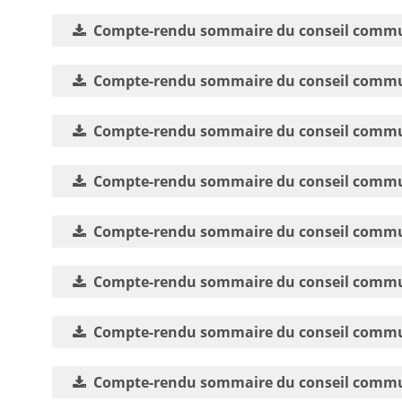
Compte-rendu sommaire du conseil commu
Compte-rendu sommaire du conseil commu
Compte-rendu sommaire du conseil commu
Compte-rendu sommaire du conseil commu
Compte-rendu sommaire du conseil commu
Compte-rendu sommaire du conseil commu
Compte-rendu sommaire du conseil commu
Compte-rendu sommaire du conseil commu