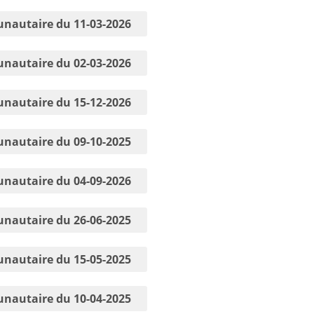
nautaire du 11-03-2026
nautaire du 02-03-2026
nautaire du 15-12-2026
nautaire du 09-10-2025
nautaire du 04-09-2026
nautaire du 26-06-2025
nautaire du 15-05-2025
nautaire du 10-04-2025