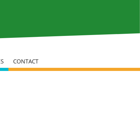
Rech
ÉS
CONTACT