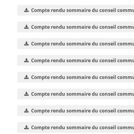
Compte rendu sommaire du conseil commu
Compte rendu sommaire du conseil commu
Compte rendu sommaire du conseil commu
Compte rendu sommaire du conseil commu
Compte rendu sommaire du conseil commu
Compte rendu sommaire du conseil commu
Compte rendu sommaire du conseil commu
Compte rendu sommaire du conseil commu