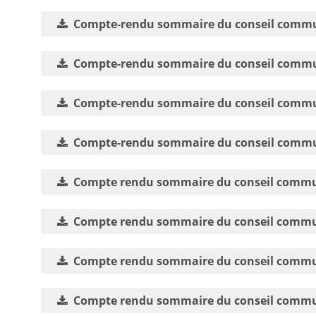
Compte-rendu sommaire du conseil commu
Compte-rendu sommaire du conseil commu
Compte-rendu sommaire du conseil commu
Compte-rendu sommaire du conseil commu
Compte rendu sommaire du conseil commu
Compte rendu sommaire du conseil commu
Compte rendu sommaire du conseil commu
Compte rendu sommaire du conseil commu