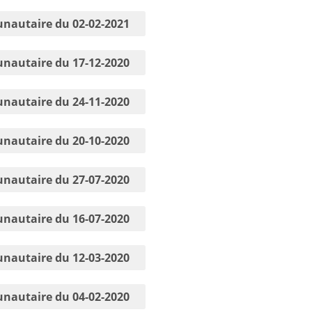
nautaire du 02-02-2021
nautaire du 17-12-2020
nautaire du 24-11-2020
nautaire du 20-10-2020
nautaire du 27-07-2020
nautaire du 16-07-2020
nautaire du 12-03-2020
nautaire du 04-02-2020