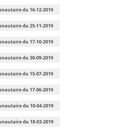
nautaire du 16-12-2019
nautaire du 25-11-2019
nautaire du 17-10-2019
nautaire du 30-09-2019
nautaire du 15-07-2019
nautaire du 17-06-2019
nautaire du 10-04-2019
nautaire du 18-03-2019