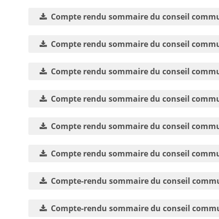
Compte rendu sommaire du conseil commu
Compte rendu sommaire du conseil commu
Compte rendu sommaire du conseil commu
Compte rendu sommaire du conseil commu
Compte rendu sommaire du conseil commu
Compte rendu sommaire du conseil commu
Compte-rendu sommaire du conseil commu
Compte-rendu sommaire du conseil commu