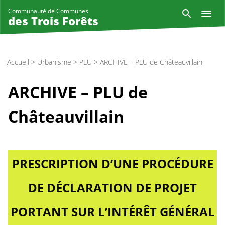
Aller
Reche
Communauté de Communes
au
des Trois Forêts
contenu
principal
Accueil
>
Urbanisme
>
PLU
>
ARCHIVE – PLU de Châteauvillain
ARCHIVE – PLU de
Châteauvillain
PRESCRIPTION D’UNE PROCÉDURE
DE DÉCLARATION DE PROJET
PORTANT SUR L’INTÉRÊT GÉNÉRAL