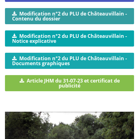
Modification n°2 du PLU de Châteauvillain -
Contenu du dossier
Modification n°2 du PLU de Châteauvillain -
Notice explicative
Modification n°2 du PLU de Châteauvillain -
Documents graphiques
Article JHM du 31-07-23 et certificat de
publicité