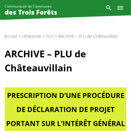
Aller
Reche
Communauté de Communes
au
des Trois Forêts
contenu
principal
Accueil
>
Urbanisme
>
PLU
>
ARCHIVE – PLU de Châteauvillain
ARCHIVE – PLU de
Châteauvillain
PRESCRIPTION D’UNE PROCÉDURE
DE DÉCLARATION DE PROJET
PORTANT SUR L’INTÉRÊT GÉNÉRAL