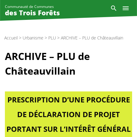
Aller
Reche
Communauté de Communes
au
des Trois Forêts
contenu
principal
Accueil
>
Urbanisme
>
PLU
>
ARCHIVE – PLU de Châteauvillain
ARCHIVE – PLU de
Châteauvillain
PRESCRIPTION D’UNE PROCÉDURE
DE DÉCLARATION DE PROJET
PORTANT SUR L’INTÉRÊT GÉNÉRAL