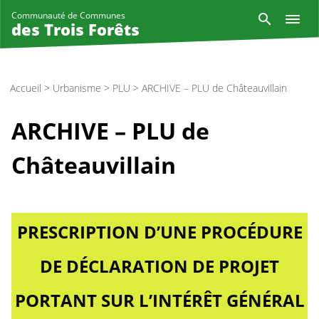
Aller
Reche
Communauté de Communes
au
des Trois Forêts
contenu
principal
Accueil
>
Urbanisme
>
PLU
>
ARCHIVE – PLU de Châteauvillain
ARCHIVE – PLU de
Châteauvillain
PRESCRIPTION D’UNE PROCÉDURE
DE DÉCLARATION DE PROJET
PORTANT SUR L’INTÉRÊT GÉNÉRAL