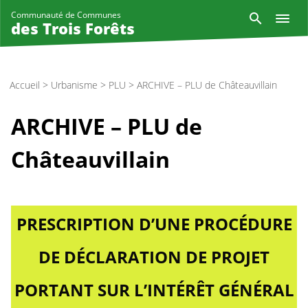
Aller
Reche
Communauté de Communes
au
des Trois Forêts
contenu
principal
Accueil
>
Urbanisme
>
PLU
>
ARCHIVE – PLU de Châteauvillain
ARCHIVE – PLU de
Châteauvillain
PRESCRIPTION D’UNE PROCÉDURE
DE DÉCLARATION DE PROJET
PORTANT SUR L’INTÉRÊT GÉNÉRAL