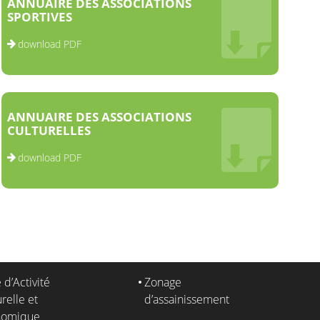
ANNUAIRE DES ASSOCIATIONS
SPORTIVES
download PDF
ANNUAIRE DES ASSOCIATIONS
CULTURELLES
download PDF
 d’Activité
Zonage
relle et
d’assainissement
nomique