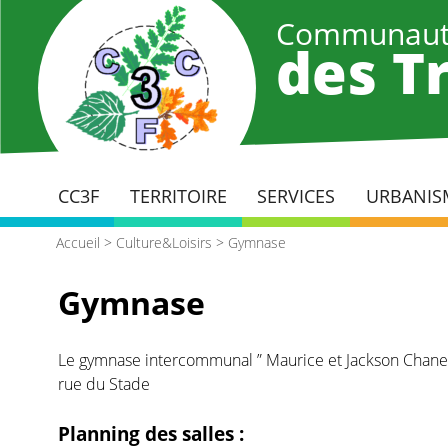
Aller
Communaut
au
des Tr
contenu
principal
CC3F
TERRITOIRE
SERVICES
URBANIS
Accueil
>
Culture&Loisirs
>
Gymnase
Gymnase
Le gymnase intercommunal ” Maurice et Jackson Chanet” 
rue du Stade
Planning des salles :