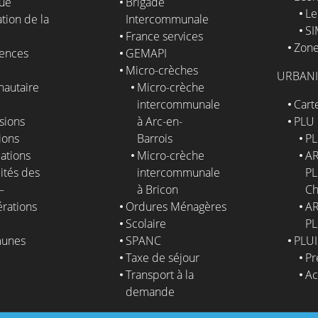
que
Brigade
Le
tion de la
Intercommunale
S
France services
Zone
ences
GEMAPI
Micro-crèches
URBAN
autaire
Micro-crèche
intercommunale
Cart
sions
à Arc-en-
PLU
ions
Barrois
PL
ations
Micro-crèche
AR
ités des
intercommunale
PL
–
à Bricon
Ch
érations
Ordures Ménagères
AR
Scolaire
PL
unes
SPANC
PLUI
Taxe de séjour
Pr
E
Transport à la
Ac
demande