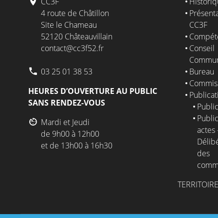
CC3F
Histori
4 route de Châtillon
Présenta
Site le Chameau
CC3F
52120 Châteauvillain
Compét
contact@cc3f52.fr
Conseil
Commun
03 25 01 38 53
Bureau
Commis
HEURES D’OUVERTURE AU PUBLIC
Publicat
SANS RENDEZ-VOUS
Public
Public
Mardi et Jeudi
actes 
de 9h00 à 12h00
Délib
et de 13h00 à 16h30
des
comm
TERRITOIR