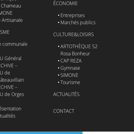
ÉCONOMIE
 Chameau
IMONE
Entreprises
 Artisanale
Marchés publics
ISME
CULTURE&LOISIRS
e communale
ARTOTHÈQUE 52
Rosa Bonheur
U Général
CAP REZA
CHIVE –
Gymnase
U de
SIMONE
âteauvillain
Tourisme
CHIVE –
U de Orges
ACTUALITÉS
ésentation
CONTACT
tualités